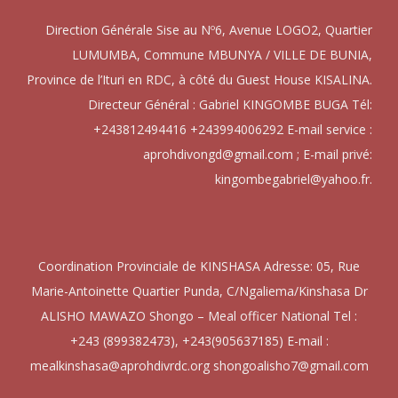
Direction Générale Sise au Nº6, Avenue LOGO2, Quartier
LUMUMBA, Commune MBUNYA / VILLE DE BUNIA,
Province de l’Ituri en RDC, à côté du Guest House KISALINA.
Directeur Général : Gabriel KINGOMBE BUGA Tél:
+243812494416 +243994006292 E-mail service :
aprohdivongd@gmail.com ; E-mail privé:
kingombegabriel@yahoo.fr.
Coordination Provinciale de KINSHASA Adresse: 05, Rue
Marie-Antoinette Quartier Punda, C/Ngaliema/Kinshasa Dr
ALISHO MAWAZO Shongo – Meal officer National Tel :
+243 (899382473), +243(905637185) E-mail :
mealkinshasa@aprohdivrdc.org shongoalisho7@gmail.com