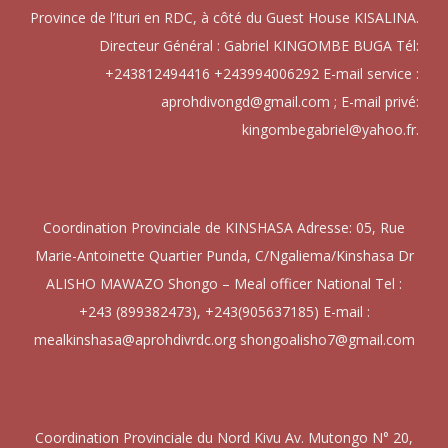
Province de l’Ituri en RDC, à côté du Guest House KISALINA.
Directeur Général : Gabriel KINGOMBE BUGA Tél:
+243812494416 +243994006292 E-mail service :
aprohdivongd@gmail.com ; E-mail privé:
kingombegabriel@yahoo.fr.
Coordination Provinciale de KINSHASA Adresse: 05, Rue
Marie-Antoinette Quartier Punda, C/Ngaliema/Kinshasa Dr
ALISHO MAWAZO Shongo – Meal officer National Tel :
+243 (899382473), +243(905637185) E-mail :
mealkinshasa@aprohdivrdc.org shongoalisho7@gmail.com
Coordination Provinciale du Nord Kivu Av. Mutongo N° 20,