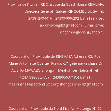
Province de l’Ituri en RDC, à côté du Guest House KISALINA.
Directeur Général : Gabriel KINGOMBE BUGA Tél:
+243812494416 +243994006292 E-mail service :
aprohdivongd@gmail.com ; E-mail privé:
kingombegabriel@yahoo.fr.
Coordination Provinciale de KINSHASA Adresse: 05, Rue
Marie-Antoinette Quartier Punda, C/Ngaliema/Kinshasa Dr
ALISHO MAWAZO Shongo – Meal officer National Tel :
+243 (899382473), +243(905637185) E-mail :
mealkinshasa@aprohdivrdc.org shongoalisho7@gmail.com
Coordination Provinciale du Nord Kivu Av. Mutongo N° 20,