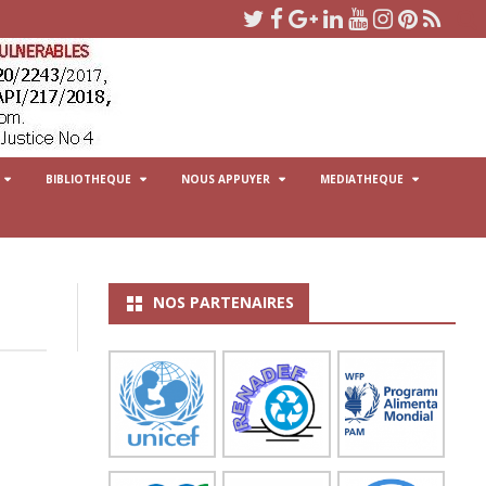
BIBLIOTHEQUE
NOUS APPUYER
MEDIATHEQUE
S À PROJETS EN RDC
GUIDES D’INTERVENTIONS
FAIRE UN DON
PHOTOS
HUMANITAIRES
S D’EMPLOIS D’APROHDIV
CAMPAGNES DE COLLECTES DE
AUDIO
TFC
FONDS
NOS PARTENAIRES
S D’EMPLOIS D’AUTRES
VIDEOS
MÉMOIRE
RECHERCHES SCIENTIFIQUES
ROMANS