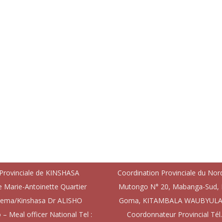
 Provinciale de KINSHASA
Coordination Provinciale du Nord
e Marie-Antoinette Quartier
Mutongo N° 20, Mabanga-Sud, K
iema/Kinshasa Dr ALISHO
Goma, KITAMBALA WAUBYULA 
Meal officer National Tel :
Coordonnateur Provincial Tél.