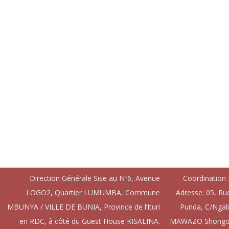
ENVIRONNEMENT
LOGISTIQUE
Direction Générale Sise au Nº6, Avenue
Coordination
LOGO2, Quartier LUMUMBA, Commune
Adresse: 05, Ru
MBUNYA / VILLE DE BUNIA, Province de l’Ituri
Punda, C/Ngal
en RDC, à côté du Guest House KISALINA.
MAWAZO Shongo – 