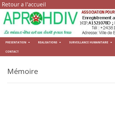
Retour a l'accueil
PRESENTATION
REALISATIONS
SURVEILLANCE HUMANITAIRE
CONTACT
A PROPOS
PROJETS EN COURS
PROTECTION
EQUIPE DE GESTION
PROJETS CLÔTURÉS
EDUCATION
Mémoire
NOS PARTENAIRES
HISTOIRES DU SUCCÈS
SANTE
ARCHIVES
ARCHIVES
NUTRITION
WASH
SECURITE ALIMENTAIRE ET
ECONOMIQUE